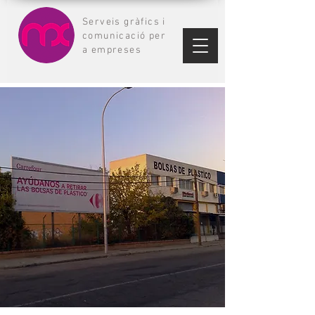
Serveis gràfics i
comunicació per
a empreses